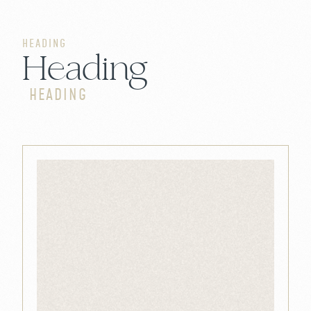
HEADING
Heading
HEADING