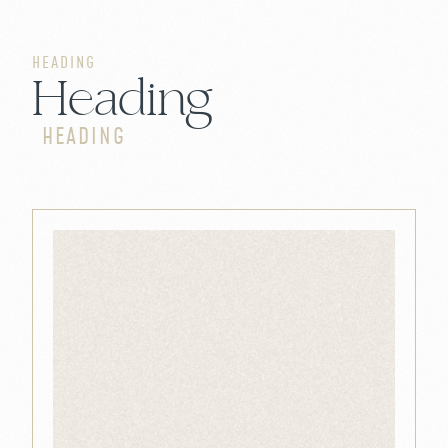
HEADING
Heading
HEADING