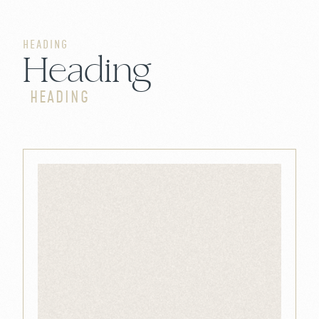
HEADING
Heading
HEADING